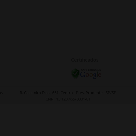
virtual
divergir
d
aplicado
físi
Certificados
os
R. Casemiro Dias , 661, Centro - Pres. Prudente - SP/SP
CNPJ: 13.123.465/0001-81