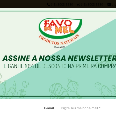
(18) 3903-3589
(18) 3903-3589
at
CEREAIS
FRUTAS SECAS
ESPECIARIAS
SUPLEMENTOS
ultado(s):
1 produtos encontrados
E-mail