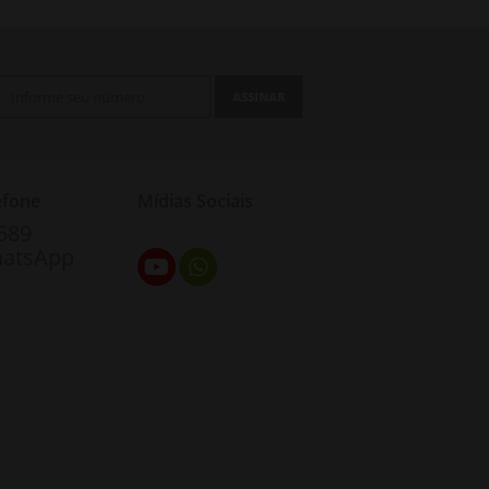
ASSINAR
efone
Mídias Sociais
3589
hatsApp
ÇÃO:
s
da
loja