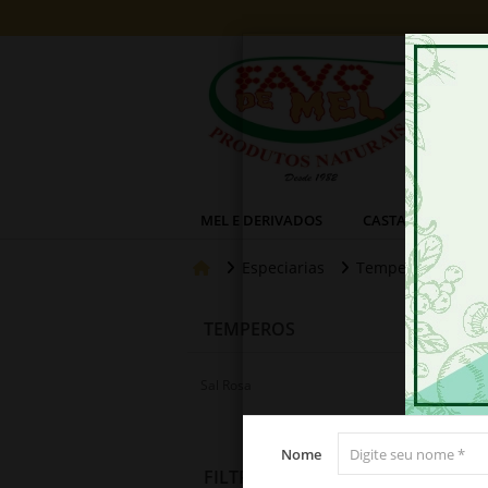
MEL E DERIVADOS
CASTANHAS
Especiarias
Temperos
TEMPEROS
Sal Rosa
Res
Nome
FILTROS