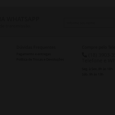
IA WHATSAPP
 de transmissão.
Dúvidas Frequentes
Compre pelo Tel
(18) 3903-
Pagamento e entregas
Política de Trocas e Devoluções
Telefone e W
Seg. à Sex. 8h às 18h
Sáb. 9h às 13h
ATEN
Os
preço