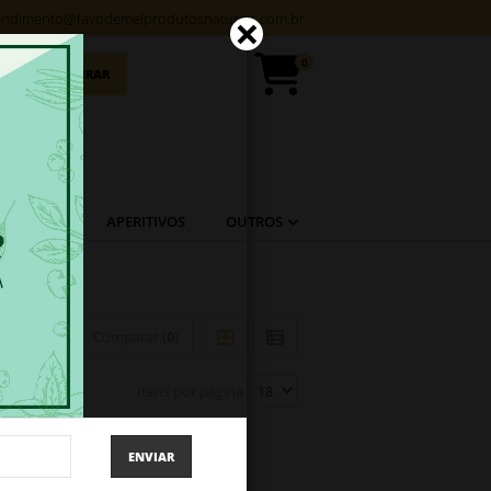
×
endimento@favodemelprodutosnaturais.com.br
0
PROCURAR
GRÃOS
APERITIVOS
OUTROS
Comparar (
0
)
Itens por página
ENVIAR