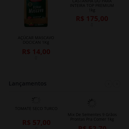
CASTANHA DO PARÁ
INTEIRA TOP PREMIUM
1kg
R$ 175,00
AÇÚCAR MASCAVO
DOCICAN 1Kg
R$ 14,00
Lançamentos
Previ
Nex
TOMATE SECO TURCO
Mix De Sementes 9 Grãos
CA
Prontas Pra Comer 1kg
R$ 57,00
R$ 52,70