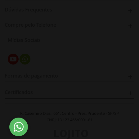
Dúvidas Frequentes
Compre pelo Telefone
Mídias Sociais
Formas de pagamento
Certificados
R. Casemiro Dias , 661, Centro - Pres. Prudente - SP/SP
CNPJ: 13.123.465/0001-81