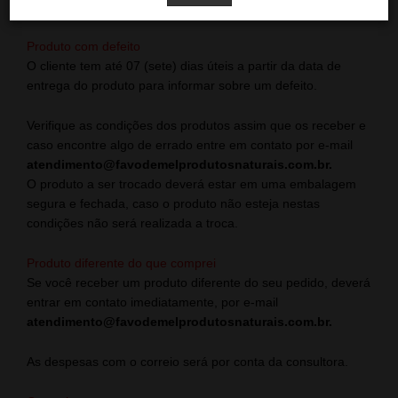
que poderá ser usado para uma próxima compra.
Produto com defeito
O cliente tem até 07 (sete) dias úteis a partir da data de
entrega do produto para informar sobre um defeito.
Verifique as condições dos produtos assim que os receber e
caso encontre algo de errado entre em contato por e-mail
atendimento@favodemelprodutosnaturais.com.br.
O produto a ser trocado deverá estar em uma embalagem
segura e fechada, caso o produto não esteja nestas
condições não será realizada a troca.
Produto diferente do que comprei
Se você receber um produto diferente do seu pedido, deverá
entrar em contato imediatamente, por e-mail
atendimento@favodemelprodutosnaturais.com.br.
As despesas com o correio será por conta da consultora.