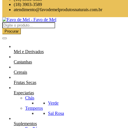
(18) 3903-3589
atendimento@favodemelprodutosnaturais.com.br
Procurar
Mel e Derivados
Castanhas
Cereais
Frutas Secas
Especiarias
Chás
Verde
Temperos
Sal Rosa
Suplementos