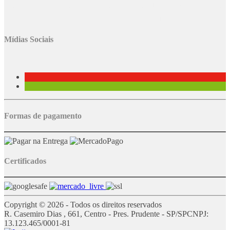
Os
preços
da
loja virtual
podem
divergir
dos
preços aplicados na
loja
física
.
Mídias Sociais
Formas de pagamento
Certificados
Copyright © 2026 - Todos os direitos reservados
R. Casemiro Dias , 661, Centro - Pres. Prudente - SP/SP
CNPJ:
13.123.465/0001-81