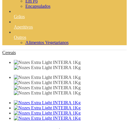
Em Pó
Encapsulados
Grãos
Aperitivos
Outros
Alimentos Vegetarianos
Cereais