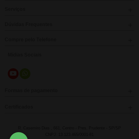
Serviços
Dúvidas Frequentes
Compre pelo Telefone
Mídias Sociais
Formas de pagamento
Certificados
R. Casemiro Dias , 661, Centro - Pres. Prudente - SP/SP
CNPJ: 13.123.465/0001-81