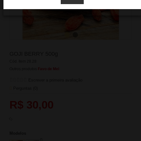
GOJI BERRY 500g
Cód. Item
28.28
Outros produtos
Favo de Mel
Escrever a primeira avaliação
Perguntas (
0
)
R$ 30,00
Modelos