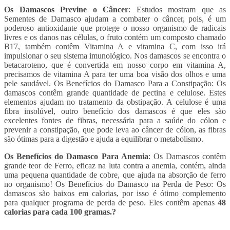
Os Damascos Previne o Câncer
: Estudos mostram que as
Sementes de Damasco ajudam a combater o câncer, pois, é um
poderoso antioxidante que protege o nosso organismo de radicais
livres e os danos nas células, o fruto contém um composto chamado
B17, também contêm Vitamina A e vitamina C, com isso irá
impulsionar o seu sistema imunológico. Nos damascos se encontra o
betacaroteno, que é convertida em nosso corpo em vitamina A,
precisamos de vitamina A para ter uma boa visão dos olhos e uma
pele saudável. Os Benefícios do Damasco Para a Constipação: Os
damascos contêm grande quantidade de pectina e celulose. Estes
elementos ajudam no tratamento da obstipação. A celulose é uma
fibra insolúvel, outro benefício dos damascos é que eles são
excelentes fontes de fibras, necessária para a saúde do cólon e
prevenir a constipação, que pode leva ao câncer de cólon, as fibras
são ótimas para a digestão e ajuda a equilibrar o metabolismo.
Os Benefícios do Damasco Para Anemia
: Os Damascos contêm
grande teor de Ferro, eficaz na luta contra a anemia, contém, ainda
uma pequena quantidade de cobre, que ajuda na absorção de ferro
no organismo! Os Benefícios do Damasco na Perda de Peso: Os
damascos são baixos em calorias, por isso é ótimo complemento
para qualquer programa de perda de peso. Eles contêm apenas
48
calorias para cada 100 gramas.
?