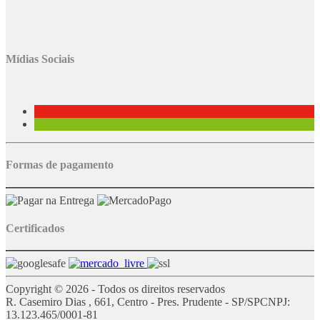
Os
preços
da
loja virtual
podem
divergir
dos
preços aplicados na
loja
física
.
Mídias Sociais
Formas de pagamento
Certificados
Copyright © 2026 - Todos os direitos reservados
R. Casemiro Dias , 661, Centro - Pres. Prudente - SP/SP
CNPJ:
13.123.465/0001-81