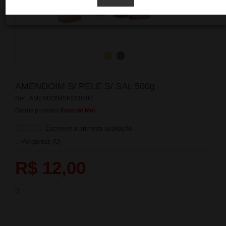
AMENDOIM S/ PELE S/ SAL 500g
Ref.:
AMENDOIMSPSS0500
Outros produtos
Favo de Mel
Escrever a primeira avaliação
Perguntas (
0
)
R$ 12,00