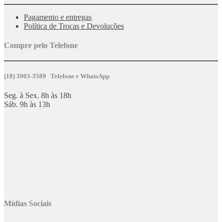
Pagamento e entregas
Política de Trocas e Devoluções
Compre pelo Telefone
(18) 3903-3589 Telefone e WhatsApp
Seg. à Sex. 8h às 18h
Sáb. 9h às 13h
ATENÇÃO:
Os
preços
da
loja virtual
podem
divergir
dos
preços aplicados na
loja
física
.
Mídias Sociais